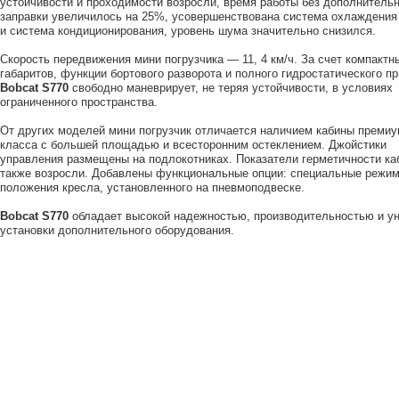
устойчивости и проходимости возросли, время работы без дополнитель
заправки увеличилось на 25%, усовершенствована система охлаждения
и система кондиционирования, уровень шума значительно снизился.
Скорость передвижения мини погрузчика — 11, 4 км/ч. За счет компактн
габаритов, функции бортового разворота и полного гидростатического п
Bobcat S770
свободно маневрирует, не теряя устойчивости, в условиях
ограниченного пространства.
От других моделей мини погрузчик отличается наличием кабины премиу
класса с большей площадью и всесторонним остеклением. Джойстики
управления размещены на подлокотниках. Показатели герметичности ка
также возросли. Добавлены функциональные опции: специальные режи
положения кресла, установленного на пневмоподвеске.
Bobcat S770
обладает высокой надежностью, производительностью и у
установки дополнительного оборудования.