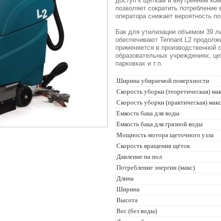
доступ к щеткам и внутренним ко
позволяет сократить потребление
оператора снижает вероятность п
Бак для утилизации объемом 39 ли
обеспечивают Tennant L2 продолж
применяется в производственной 
образовательных учреждениях, цех
парковках и т.п.
Ширина убираемой поверхности
Скорость уборки (теоретическая) ма
Скорость уборки (практическая) мак
Емкость бака для воды
Емкость бака для грязной воды
Мощность мотора щеточного узла
Скорость вращения щёток
Давление на пол
Потребление энергии (макс)
Длина
Ширина
Высота
Вес (без воды)