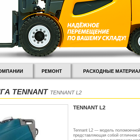
КОМПАНИИ
РЕМОНТ
РАСХОДНЫЕ МАТЕРИА
НГА TENNANT
TENNANT L2
TENNANT L2
Tennant L2 — модель поломоечной
представляющая собой отличное с